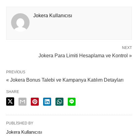
Jokera Kullanıcısı
NEXT
Jokera Para Limiti Hesaplama ve Kontrol »
PREVIOUS
« Jokera Bonus Talebi ve Kampanya Katılım Detayları
SHARE
PUBLISHED BY
Jokera Kullanıcısı