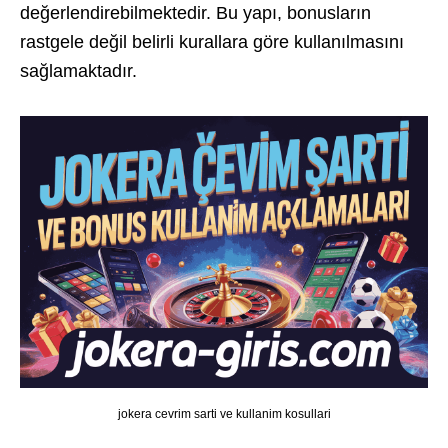
değerlendirebilmektedir. Bu yapı, bonusların
rastgele değil belirli kurallara göre kullanılmasını
sağlamaktadır.
jokera cevrim sarti ve kullanim kosullari