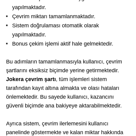
yapılmaktadır.
Çevrim miktarı tamamlanmaktadır.
Sistem doğrulaması otomatik olarak
yapılmaktadır.
Bonus çekim işlemi aktif hale gelmektedir.
Bu adımların tamamlanmasıyla kullanıcı, çevrim
şartlarını eksiksiz biçimde yerine getirmektedir.
Jokera çevrim şartı
, tüm işlemleri sistem
tarafından kayıt altına almakta ve olası hataları
önlemektedir. Bu sayede kullanıcı, kazancını
güvenli biçimde ana bakiyeye aktarabilmektedir.
Ayrıca sistem, çevrim ilerlemesini kullanıcı
panelinde göstermekte ve kalan miktar hakkında