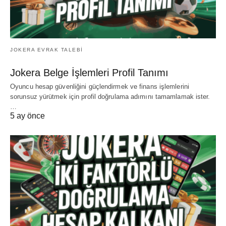
JOKERA EVRAK TALEBI
Jokera Belge İşlemleri Profil Tanımı
Oyuncu hesap güvenliğini güçlendirmek ve finans işlemlerini
sorunsuz yürütmek için profil doğrulama adımını tamamlamak ister.
…
5 ay önce