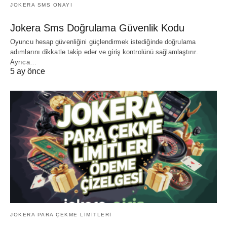
JOKERA SMS ONAYI
Jokera Sms Doğrulama Güvenlik Kodu
Oyuncu hesap güvenliğini güçlendirmek istediğinde doğrulama
adımlarını dikkatle takip eder ve giriş kontrolünü sağlamlaştırır.
Ayrıca…
5 ay önce
JOKERA PARA ÇEKME LIMITLERI