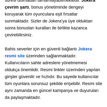
süresi dolmadan tamamlayabilmektedir.
Jokera
çevrim şartı
, bonus yönetiminde dengeyi
koruyarak tüm oyunculara eşit fırsatlar
sunmaktadır. Sizler de Jokera’ya üye olduktan
sonra bonusları kuralları ile birlikte kazanca
çevirebilirsiniz.
Bahis severler için en güvenli bağlantı
Jokera
resmi site
üzerinden sağlanmaktadır.
Kullanıcıların sahte adreslere yönelmemesi
oldukça önemlidir. Resmi linkler üzerinden yapılan
girişler güvenilir ve hızlıdır. Bu sayede kullanıcılar
tüm oyunlara sorunsuz şekilde erişebilir. Resmi site
aynı zamanda en güncel kampanya ve duyuruları
da paylaşmaktadır.