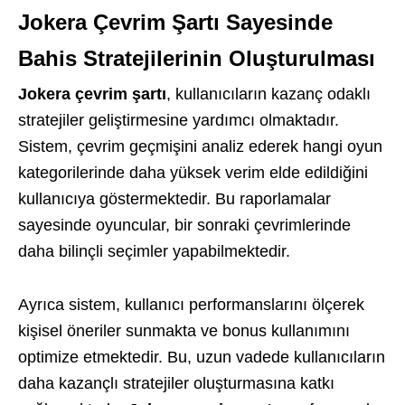
Jokera Çevrim Şartı Sayesinde
Bahis Stratejilerinin Oluşturulması
Jokera çevrim şartı
, kullanıcıların kazanç odaklı
stratejiler geliştirmesine yardımcı olmaktadır.
Sistem, çevrim geçmişini analiz ederek hangi oyun
kategorilerinde daha yüksek verim elde edildiğini
kullanıcıya göstermektedir. Bu raporlamalar
sayesinde oyuncular, bir sonraki çevrimlerinde
daha bilinçli seçimler yapabilmektedir.
Ayrıca sistem, kullanıcı performanslarını ölçerek
kişisel öneriler sunmakta ve bonus kullanımını
optimize etmektedir. Bu, uzun vadede kullanıcıların
daha kazançlı stratejiler oluşturmasına katkı