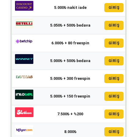
5.000₺ nakit iade
GİRİŞ
5.050₺ + 500₺ bedava
GİRİŞ
6.000₺ + 80 freespin
GİRİŞ
5.000₺ + 500₺ bedava
GİRİŞ
5.000₺ + 300 freespin
GİRİŞ
5.000₺ + 150 freespin
GİRİŞ
7.500₺ + %200
GİRİŞ
8.000₺
GİRİŞ