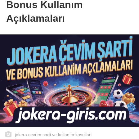
Bonus Kullanım
Açıklamaları
jokera cevrim sarti ve kullanim kosullari