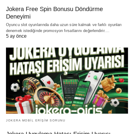
Jokera Free Spin Bonusu Döndürme
Deneyimi
Oyuncu slot oyunlarında daha uzun süre kalmak ve farklı oyunları
denemek istediğinde promosyon fırsatlarını değerlendirir.…
5 ay önce
JOKERA MOBIL ERIŞIM SORUNU