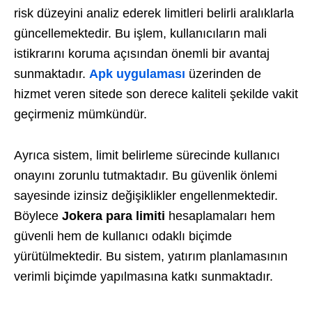
risk düzeyini analiz ederek limitleri belirli aralıklarla
güncellemektedir. Bu işlem, kullanıcıların mali
istikrarını koruma açısından önemli bir avantaj
sunmaktadır.
Apk uygulaması
üzerinden de
hizmet veren sitede son derece kaliteli şekilde vakit
geçirmeniz mümkündür.
Ayrıca sistem, limit belirleme sürecinde kullanıcı
onayını zorunlu tutmaktadır. Bu güvenlik önlemi
sayesinde izinsiz değişiklikler engellenmektedir.
Böylece
Jokera para limiti
hesaplamaları hem
güvenli hem de kullanıcı odaklı biçimde
yürütülmektedir. Bu sistem, yatırım planlamasının
verimli biçimde yapılmasına katkı sunmaktadır.