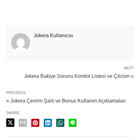
Jokera Kullanıcısı
NEXT
Jokera Bakiye Sorunu Kontrol Listesi ve Çözüm »
PREVIOUS
« Jokera Çevrim Şartı ve Bonus Kullanım Açıklamaları
SHARE