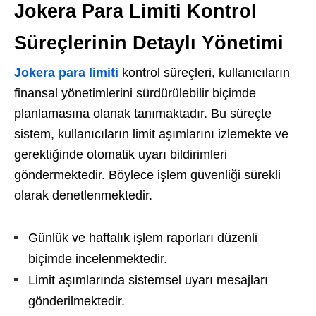
Jokera Para Limiti Kontrol
Süreçlerinin Detaylı Yönetimi
Jokera para limiti
kontrol süreçleri, kullanıcıların
finansal yönetimlerini sürdürülebilir biçimde
planlamasına olanak tanımaktadır. Bu süreçte
sistem, kullanıcıların limit aşımlarını izlemekte ve
gerektiğinde otomatik uyarı bildirimleri
göndermektedir. Böylece işlem güvenliği sürekli
olarak denetlenmektedir.
Günlük ve haftalık işlem raporları düzenli
biçimde incelenmektedir.
Limit aşımlarında sistemsel uyarı mesajları
gönderilmektedir.