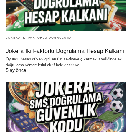
JOKERA IKI FAKTÖRLÜ DOĞRULAMA
Jokera İki Faktörlü Doğrulama Hesap Kalkanı
Oyuncu hesap güvenliğini en üst seviyeye çıkarmak istediğinde ek
doğrulama yöntemlerini aktif hale getirir ve…
5 ay önce