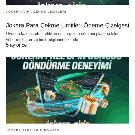
JOKERA PARA ÇEKME LIMITLERI
Jokera Para Çekme Limitleri Ödeme Çizelgesi
Oyuncu kazanç elde ettikten sonra çekim sürecini planlı şekilde
yönetmek ister ve limit bilgilerini dikkatle…
5 ay önce
JOKERA FREE SPIN BONUSU