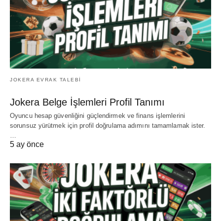
JOKERA EVRAK TALEBI
Jokera Belge İşlemleri Profil Tanımı
Oyuncu hesap güvenliğini güçlendirmek ve finans işlemlerini
sorunsuz yürütmek için profil doğrulama adımını tamamlamak ister.
…
5 ay önce