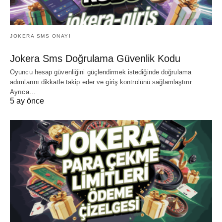
JOKERA SMS ONAYI
Jokera Sms Doğrulama Güvenlik Kodu
Oyuncu hesap güvenliğini güçlendirmek istediğinde doğrulama
adımlarını dikkatle takip eder ve giriş kontrolünü sağlamlaştırır.
Ayrıca…
5 ay önce