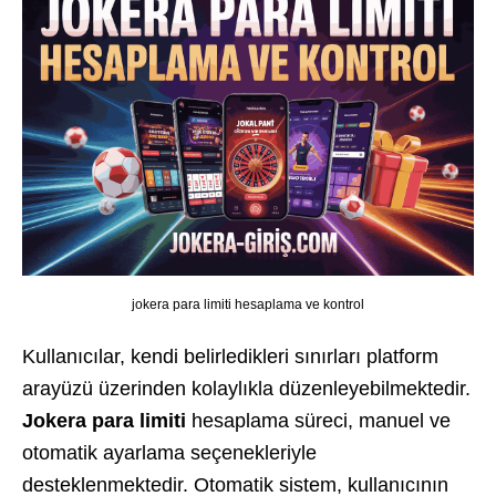
jokera para limiti hesaplama ve kontrol
Kullanıcılar, kendi belirledikleri sınırları platform
arayüzü üzerinden kolaylıkla düzenleyebilmektedir.
Jokera para limiti
hesaplama süreci, manuel ve
otomatik ayarlama seçenekleriyle
desteklenmektedir. Otomatik sistem, kullanıcının