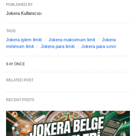
PUBLISHED BY
Jokera Kullanıcısı
TAGS:
Jokera işlem limiti
Jokera maksimum limit
Jokera
minimum limit
Jokera para limiti
Jokera para sınırı
9 AY ÖNCE
RELATED POST
RECENT POSTS