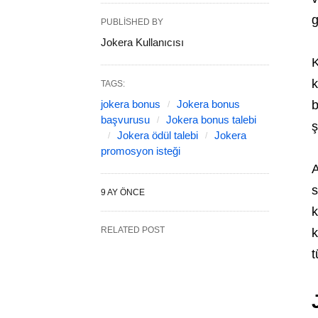
g
PUBLISHED BY
Jokera Kullanıcısı
K
k
TAGS:
jokera bonus
Jokera bonus
b
başvurusu
Jokera bonus talebi
ş
Jokera ödül talebi
Jokera
promosyon isteği
s
9 AY ÖNCE
k
RELATED POST
k
t