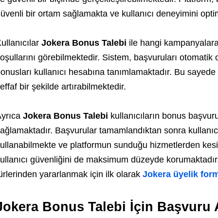
üvenli bir ortam sağlamakta ve kullanıcı deneyimini opti
ullanıcılar
Jokera Bonus Talebi
ile hangi kampanyalara 
oşullarını görebilmektedir. Sistem, başvuruları otomati
onusları kullanıcı hesabına tanımlamaktadır. Bu sayede k
effaf bir şekilde artırabilmektedir.
Ayrıca
Jokera Bonus Talebi
kullanıcıların bonus başvuru
ağlamaktadır. Başvurular tamamlandıktan sonra kullanıcıla
ullanabilmekte ve platformun sunduğu hizmetlerden kesin
ullanıcı güvenliğini de maksimum düzeyde korumaktadır. 
ürlerinden yararlanmak için ilk olarak
Jokera üyelik for
Jokera Bonus Talebi İçin Başvuru 