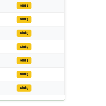
GİRİŞ
GİRİŞ
GİRİŞ
GİRİŞ
GİRİŞ
GİRİŞ
GİRİŞ