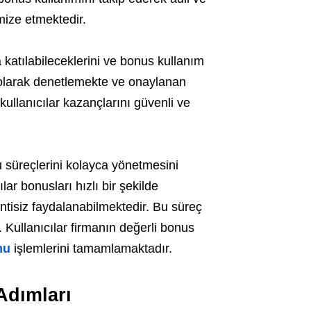
mize etmektedir.
katılabileceklerini ve bonus kullanım
k olarak denetlemekte ve onaylanan
ullanıcılar kazançlarını güvenli ve
 süreçlerini kolayca yönetmesini
r bonusları hızlı bir şekilde
tisiz faydalanabilmektedir. Bu süreç
Kullanıcılar firmanın değerli bonus
mu
işlemlerini tamamlamaktadır.
Adımları