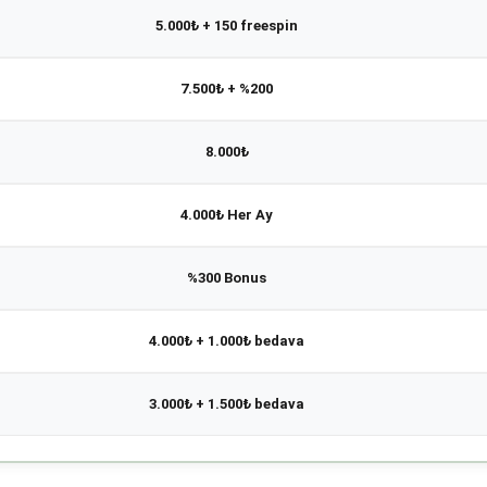
5.000₺ + 150 freespin
7.500₺ + %200
8.000₺
4.000₺ Her Ay
%300 Bonus
4.000₺ + 1.000₺ bedava
3.000₺ + 1.500₺ bedava