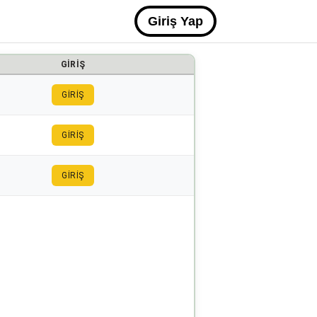
Giriş Yap
GIRIŞ
GİRİŞ
GİRİŞ
GİRİŞ