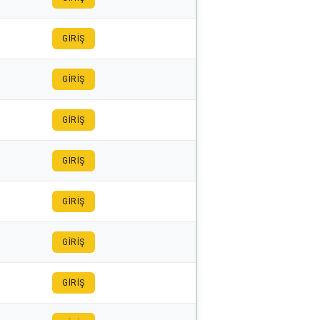
GİRİŞ
GİRİŞ
GİRİŞ
GİRİŞ
GİRİŞ
GİRİŞ
GİRİŞ