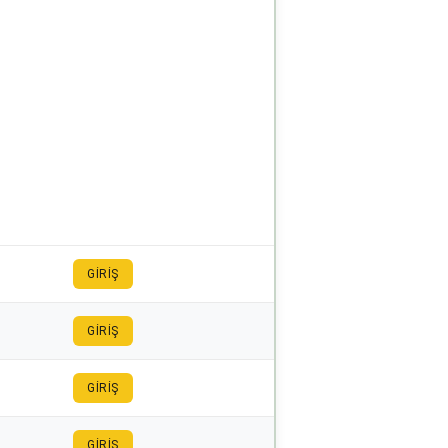
GİRİŞ
GİRİŞ
GİRİŞ
GİRİŞ