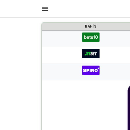
BAHIS