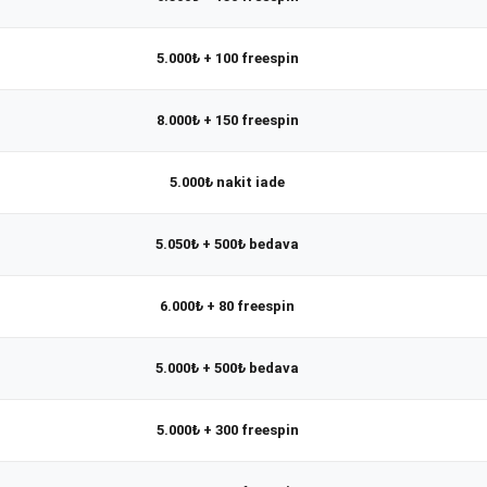
5.000₺ + 100 freespin
8.000₺ + 150 freespin
5.000₺ nakit iade
5.050₺ + 500₺ bedava
6.000₺ + 80 freespin
5.000₺ + 500₺ bedava
5.000₺ + 300 freespin