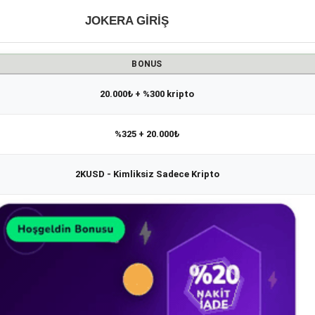
JOKERA GIRIŞ
BONUS
20.000₺ + %300 kripto
%325 + 20.000₺
2KUSD - Kimliksiz Sadece Kripto