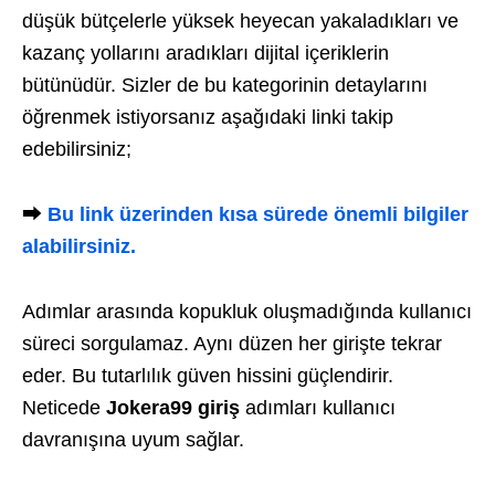
düşük bütçelerle yüksek heyecan yakaladıkları ve
kazanç yollarını aradıkları dijital içeriklerin
bütünüdür. Sizler de bu kategorinin detaylarını
öğrenmek istiyorsanız aşağıdaki linki takip
edebilirsiniz;
⮕
Bu link üzerinden kısa sürede önemli bilgiler
alabilirsiniz.
Adımlar arasında kopukluk oluşmadığında kullanıcı
süreci sorgulamaz. Aynı düzen her girişte tekrar
eder. Bu tutarlılık güven hissini güçlendirir.
Neticede
Jokera99 giriş
adımları kullanıcı
davranışına uyum sağlar.