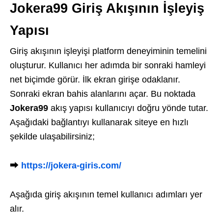
Jokera99 Giriş Akışının İşleyiş
Yapısı
Giriş akışının işleyişi platform deneyiminin temelini
oluşturur. Kullanıcı her adımda bir sonraki hamleyi
net biçimde görür. İlk ekran girişe odaklanır.
Sonraki ekran bahis alanlarını açar. Bu noktada
Jokera99
akış yapısı kullanıcıyı doğru yönde tutar.
Aşağıdaki bağlantıyı kullanarak siteye en hızlı
şekilde ulaşabilirsiniz;
⮕
https://jokera-giris.com/
Aşağıda giriş akışının temel kullanıcı adımları yer
alır.