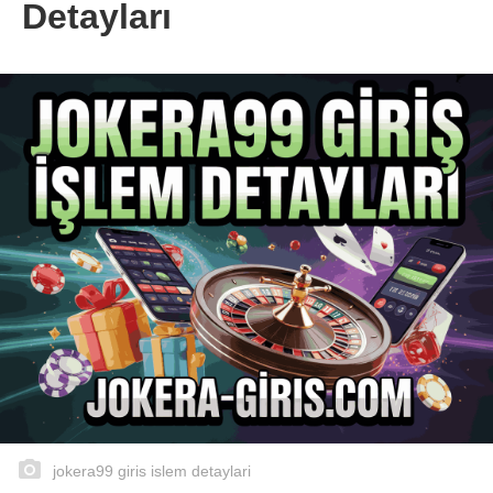
Detayları
jokera99 giris islem detaylari