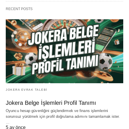
RECENT POSTS
JOKERA EVRAK TALEBI
Jokera Belge İşlemleri Profil Tanımı
Oyuncu hesap güvenliğini güçlendirmek ve finans işlemlerini
sorunsuz yürütmek için profil doğrulama adımını tamamlamak ister.
…
5 ay önce