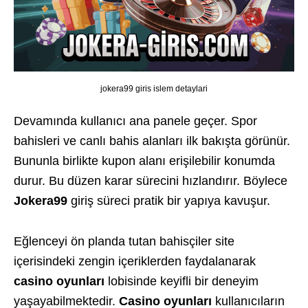
jokera99 giris islem detaylari
Devamında kullanıcı ana panele geçer. Spor
bahisleri ve canlı bahis alanları ilk bakışta görünür.
Bununla birlikte kupon alanı erişilebilir konumda
durur. Bu düzen karar sürecini hızlandırır. Böylece
Jokera99
giriş süreci pratik bir yapıya kavuşur.
Eğlenceyi ön planda tutan bahisçiler site
içerisindeki zengin içeriklerden faydalanarak
casino oyunları
lobisinde keyifli bir deneyim
yaşayabilmektedir.
Casino oyunları
kullanıcıların