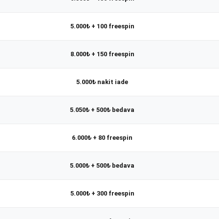
5.000₺ + 100 freespin
8.000₺ + 150 freespin
5.000₺ nakit iade
5.050₺ + 500₺ bedava
6.000₺ + 80 freespin
5.000₺ + 500₺ bedava
5.000₺ + 300 freespin