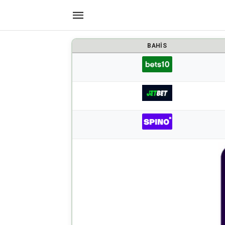
BAHIS