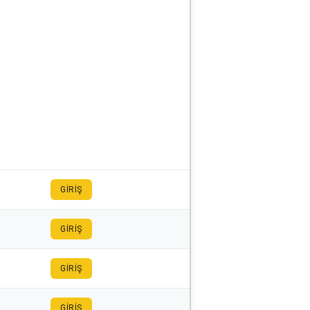
GİRİŞ
GİRİŞ
GİRİŞ
GİRİŞ