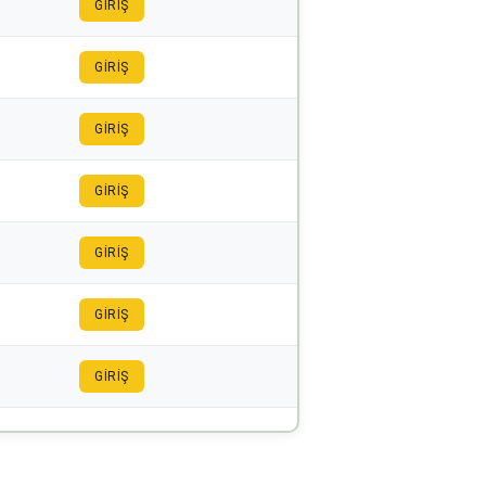
GİRİŞ
GİRİŞ
GİRİŞ
GİRİŞ
GİRİŞ
GİRİŞ
GİRİŞ