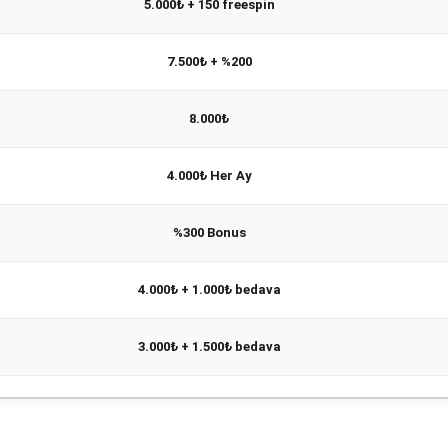
5.000₺ + 150 freespin
7.500₺ + %200
8.000₺
4.000₺ Her Ay
%300 Bonus
4.000₺ + 1.000₺ bedava
3.000₺ + 1.500₺ bedava