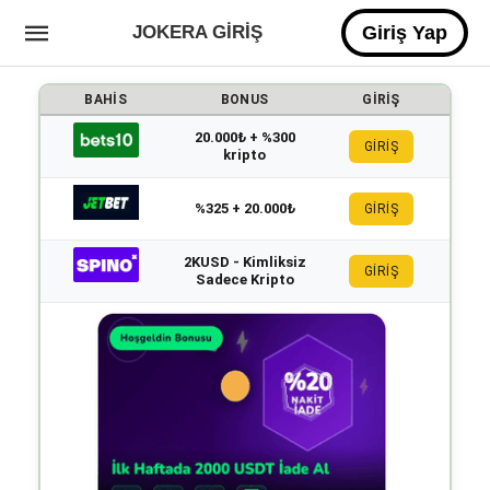
JOKERA GIRIŞ
Giriş Yap
BAHIS
BONUS
GIRIŞ
20.000₺ + %300
GİRİŞ
kripto
%325 + 20.000₺
GİRİŞ
2KUSD - Kimliksiz
GİRİŞ
Sadece Kripto