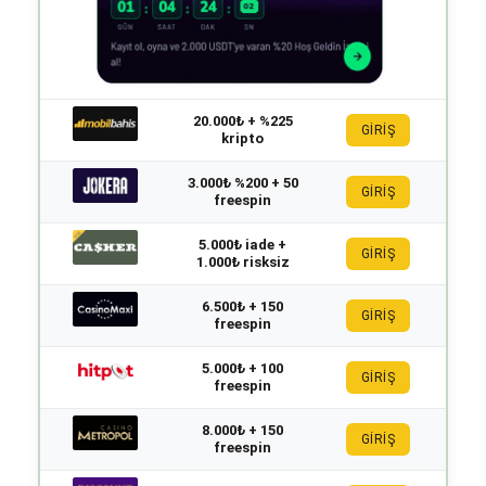
20.000₺ + %225
GİRİŞ
kripto
3.000₺ %200 + 50
GİRİŞ
freespin
5.000₺ iade +
GİRİŞ
1.000₺ risksiz
6.500₺ + 150
GİRİŞ
freespin
5.000₺ + 100
GİRİŞ
freespin
8.000₺ + 150
GİRİŞ
freespin