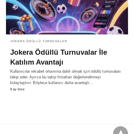
JOKERA ÖDÜLLÜ TURNUVALAR
Jokera Ödüllü Turnuvalar İle
Katılım Avantajı
Kullanıcılar rekabet ortamına dahil olmak için ödüllü turnuvaları
takip eder. Ayrıca bu takip fırsatları değerlendirmeyi
kolaylaştırır. Böylece kullanıcı daha avantajlı…
8 ay önce