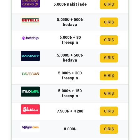
5.000₺ nakit iade
GİRİŞ
5.050₺ + 500₺
GİRİŞ
bedava
6.000₺ + 80
GİRİŞ
freespin
5.000₺ + 500₺
GİRİŞ
bedava
5.000₺ + 300
GİRİŞ
freespin
5.000₺ + 150
GİRİŞ
freespin
7.500₺ + %200
GİRİŞ
8.000₺
GİRİŞ