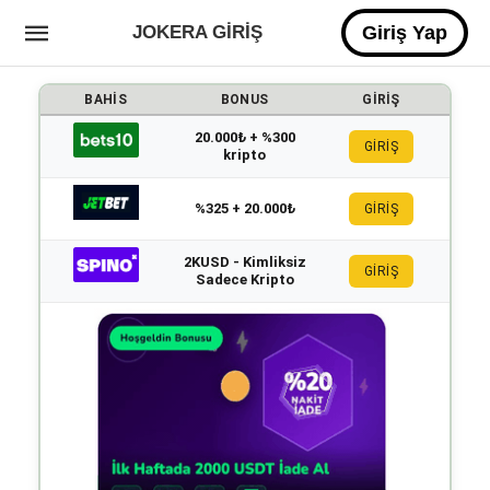
JOKERA GIRIŞ
Giriş Yap
BAHIS
BONUS
GIRIŞ
20.000₺ + %300
GİRİŞ
kripto
%325 + 20.000₺
GİRİŞ
2KUSD - Kimliksiz
GİRİŞ
Sadece Kripto