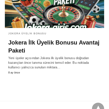
JOKERA ÜYELIK BONUSU
Jokera İlk Üyelik Bonusu Avantaj
Paketi
Yeni üyeler açısından Jokera ilk üyelik bonusu doğrudan
kazançtan önce tanıma sürecini temsil eder. Bu noktada
kullanıcı yalnızca sunulan miktara…
8 ay önce