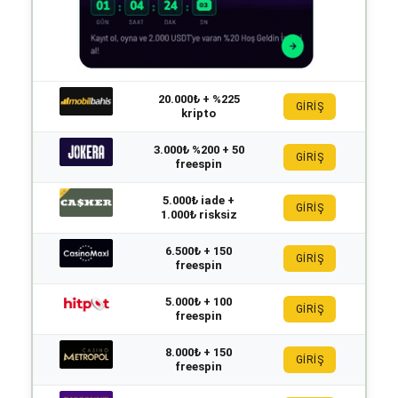
20.000₺ + %225
GİRİŞ
kripto
3.000₺ %200 + 50
GİRİŞ
freespin
5.000₺ iade +
GİRİŞ
1.000₺ risksiz
6.500₺ + 150
GİRİŞ
freespin
5.000₺ + 100
GİRİŞ
freespin
8.000₺ + 150
GİRİŞ
freespin