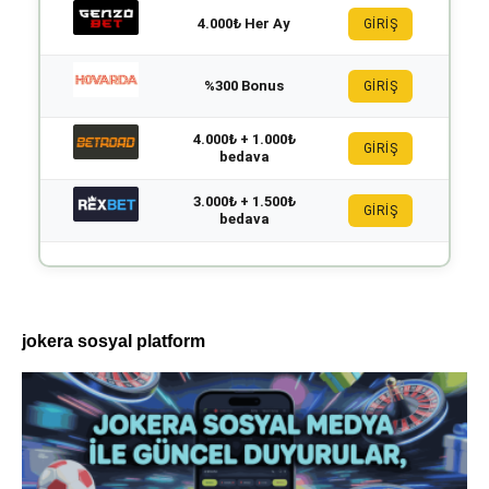
4.000₺ Her Ay
GİRİŞ
%300 Bonus
GİRİŞ
4.000₺ + 1.000₺
GİRİŞ
bedava
3.000₺ + 1.500₺
GİRİŞ
bedava
jokera sosyal platform