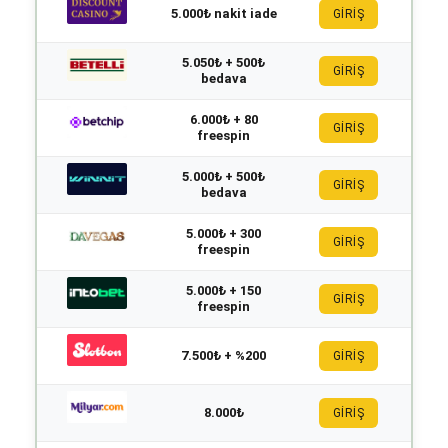
5.000₺ nakit iade
GİRİŞ
5.050₺ + 500₺
GİRİŞ
bedava
6.000₺ + 80
GİRİŞ
freespin
5.000₺ + 500₺
GİRİŞ
bedava
5.000₺ + 300
GİRİŞ
freespin
5.000₺ + 150
GİRİŞ
freespin
7.500₺ + %200
GİRİŞ
8.000₺
GİRİŞ