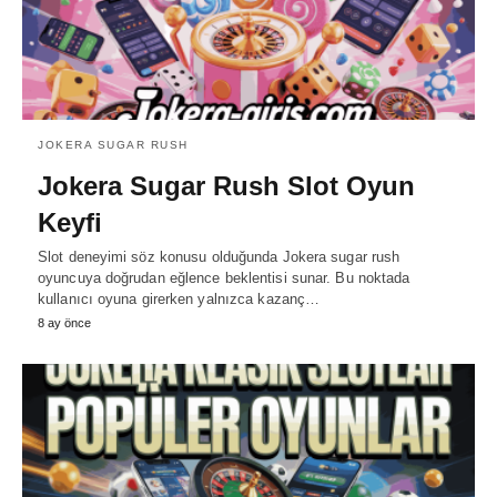
JOKERA SUGAR RUSH
Jokera Sugar Rush Slot Oyun
Keyfi
Slot deneyimi söz konusu olduğunda Jokera sugar rush
oyuncuya doğrudan eğlence beklentisi sunar. Bu noktada
kullanıcı oyuna girerken yalnızca kazanç…
8 ay önce