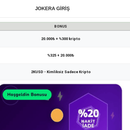
JOKERA GIRIŞ
BONUS
20.000₺ + %300 kripto
%325 + 20.000₺
2KUSD - Kimliksiz Sadece Kripto