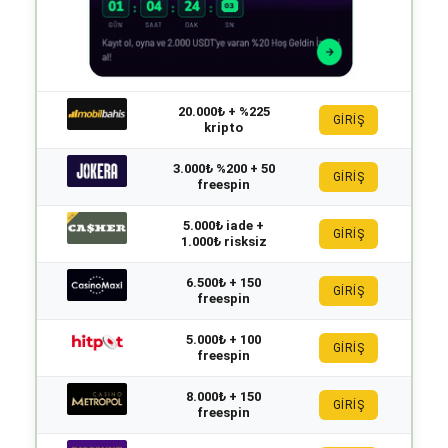
20.000₺ + %225
GİRİŞ
kripto
3.000₺ %200 + 50
GİRİŞ
freespin
5.000₺ iade +
GİRİŞ
1.000₺ risksiz
6.500₺ + 150
GİRİŞ
freespin
5.000₺ + 100
GİRİŞ
freespin
8.000₺ + 150
GİRİŞ
freespin