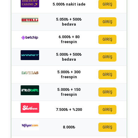
5.000₺ nakit iade
GİRİŞ
5.050₺ + 500₺
GİRİŞ
bedava
6.000₺ + 80
GİRİŞ
freespin
5.000₺ + 500₺
GİRİŞ
bedava
5.000₺ + 300
GİRİŞ
freespin
5.000₺ + 150
GİRİŞ
freespin
7.500₺ + %200
GİRİŞ
8.000₺
GİRİŞ