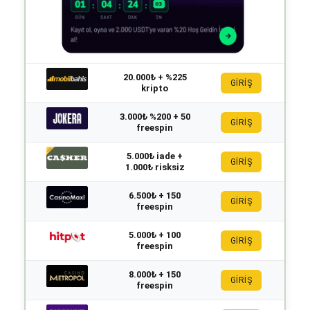
20.000₺ + %225
GİRİŞ
kripto
3.000₺ %200 + 50
GİRİŞ
freespin
5.000₺ iade +
GİRİŞ
1.000₺ risksiz
6.500₺ + 150
GİRİŞ
freespin
5.000₺ + 100
GİRİŞ
freespin
8.000₺ + 150
GİRİŞ
freespin