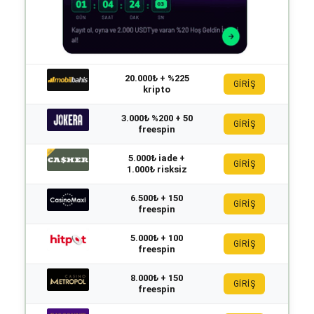
20.000₺ + %225
GİRİŞ
kripto
3.000₺ %200 + 50
GİRİŞ
freespin
5.000₺ iade +
GİRİŞ
1.000₺ risksiz
6.500₺ + 150
GİRİŞ
freespin
5.000₺ + 100
GİRİŞ
freespin
8.000₺ + 150
GİRİŞ
freespin