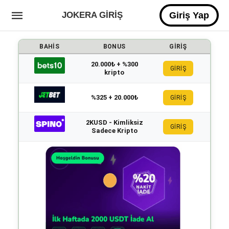
JOKERA GIRIŞ
Giriş Yap
BAHIS
BONUS
GIRIŞ
20.000₺ + %300
GİRİŞ
kripto
%325 + 20.000₺
GİRİŞ
2KUSD - Kimliksiz
GİRİŞ
Sadece Kripto