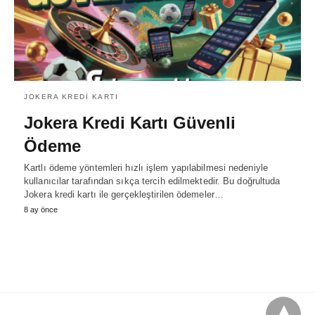
JOKERA KREDI KARTI
Jokera Kredi Kartı Güvenli
Ödeme
Kartlı ödeme yöntemleri hızlı işlem yapılabilmesi nedeniyle
kullanıcılar tarafından sıkça tercih edilmektedir. Bu doğrultuda
Jokera kredi kartı ile gerçekleştirilen ödemeler…
8 ay önce