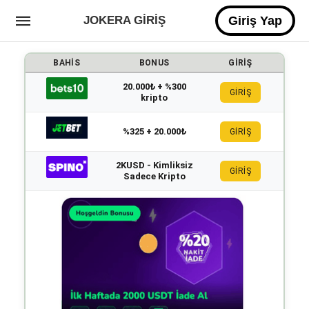
JOKERA GIRIŞ
Giriş Yap
BAHIS
BONUS
GIRIŞ
20.000₺ + %300
GİRİŞ
kripto
%325 + 20.000₺
GİRİŞ
2KUSD - Kimliksiz
GİRİŞ
Sadece Kripto