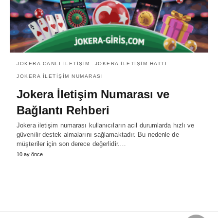
JOKERA CANLI ILETIŞIM
JOKERA ILETIŞIM HATTI
JOKERA ILETIŞIM NUMARASI
Jokera İletişim Numarası ve
Bağlantı Rehberi
Jokera iletişim numarası kullanıcıların acil durumlarda hızlı ve
güvenilir destek almalarını sağlamaktadır. Bu nedenle de
müşteriler için son derece değerlidir.…
10 ay önce