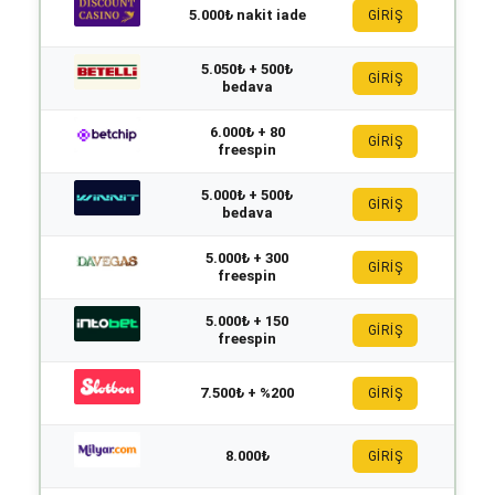
5.000₺ nakit iade
GİRİŞ
5.050₺ + 500₺
GİRİŞ
bedava
6.000₺ + 80
GİRİŞ
freespin
5.000₺ + 500₺
GİRİŞ
bedava
5.000₺ + 300
GİRİŞ
freespin
5.000₺ + 150
GİRİŞ
freespin
7.500₺ + %200
GİRİŞ
8.000₺
GİRİŞ