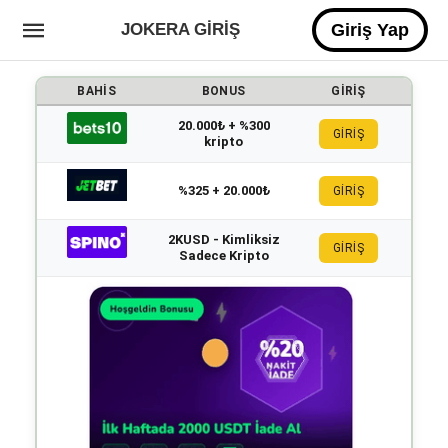
JOKERA GIRIŞ
Giriş Yap
BAHIS
BONUS
GIRIŞ
20.000₺ + %300
GİRİŞ
kripto
%325 + 20.000₺
GİRİŞ
2KUSD - Kimliksiz
GİRİŞ
Sadece Kripto