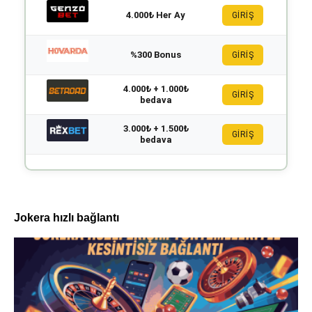
4.000₺ Her Ay
GİRİŞ
%300 Bonus
GİRİŞ
4.000₺ + 1.000₺
GİRİŞ
bedava
3.000₺ + 1.500₺
GİRİŞ
bedava
Jokera hızlı bağlantı