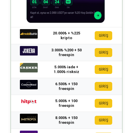
20.000₺ + %225
GİRİŞ
kripto
3.000₺ %200 + 50
GİRİŞ
freespin
5.000₺ iade +
GİRİŞ
1.000₺ risksiz
6.500₺ + 150
GİRİŞ
freespin
5.000₺ + 100
GİRİŞ
freespin
8.000₺ + 150
GİRİŞ
freespin