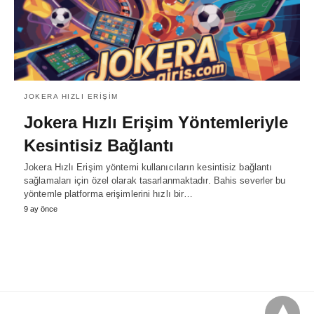
JOKERA HIZLI ERIŞIM
Jokera Hızlı Erişim Yöntemleriyle
Kesintisiz Bağlantı
Jokera Hızlı Erişim yöntemi kullanıcıların kesintisiz bağlantı
sağlamaları için özel olarak tasarlanmaktadır. Bahis severler bu
yöntemle platforma erişimlerini hızlı bir…
9 ay önce