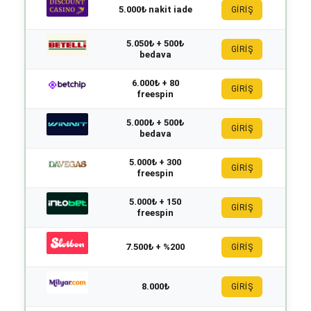
5.000₺ nakit iade
GİRİŞ
5.050₺ + 500₺
GİRİŞ
bedava
6.000₺ + 80
GİRİŞ
freespin
5.000₺ + 500₺
GİRİŞ
bedava
5.000₺ + 300
GİRİŞ
freespin
5.000₺ + 150
GİRİŞ
freespin
7.500₺ + %200
GİRİŞ
8.000₺
GİRİŞ