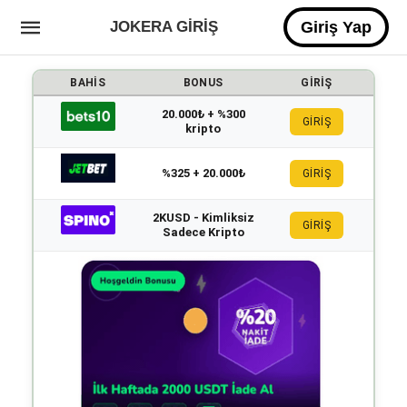
JOKERA GIRIŞ
Giriş Yap
BAHIS
BONUS
GIRIŞ
20.000₺ + %300
GİRİŞ
kripto
%325 + 20.000₺
GİRİŞ
2KUSD - Kimliksiz
GİRİŞ
Sadece Kripto