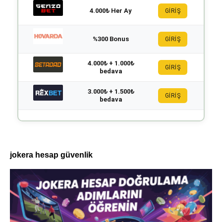
4.000₺ Her Ay
GİRİŞ
%300 Bonus
GİRİŞ
4.000₺ + 1.000₺
GİRİŞ
bedava
3.000₺ + 1.500₺
GİRİŞ
bedava
jokera hesap güvenlik