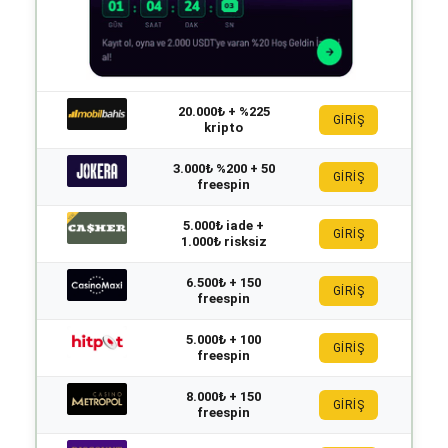
20.000₺ + %225
GİRİŞ
kripto
3.000₺ %200 + 50
GİRİŞ
freespin
5.000₺ iade +
GİRİŞ
1.000₺ risksiz
6.500₺ + 150
GİRİŞ
freespin
5.000₺ + 100
GİRİŞ
freespin
8.000₺ + 150
GİRİŞ
freespin