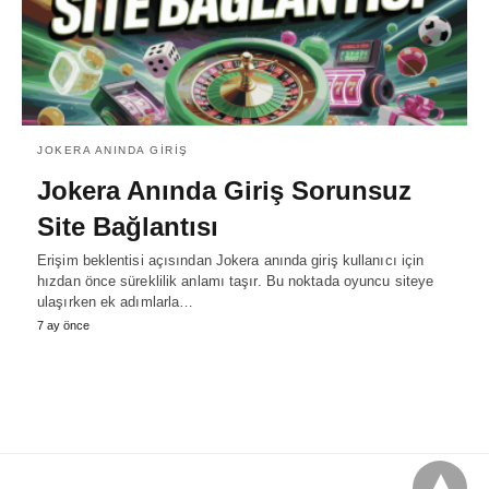
JOKERA ANINDA GIRIŞ
Jokera Anında Giriş Sorunsuz
Site Bağlantısı
Erişim beklentisi açısından Jokera anında giriş kullanıcı için
hızdan önce süreklilik anlamı taşır. Bu noktada oyuncu siteye
ulaşırken ek adımlarla…
7 ay önce