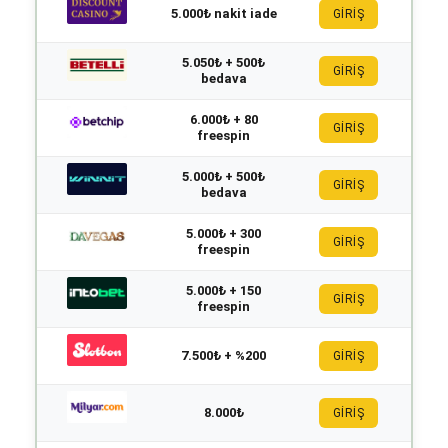
5.000₺ nakit iade
GİRİŞ
5.050₺ + 500₺
GİRİŞ
bedava
6.000₺ + 80
GİRİŞ
freespin
5.000₺ + 500₺
GİRİŞ
bedava
5.000₺ + 300
GİRİŞ
freespin
5.000₺ + 150
GİRİŞ
freespin
7.500₺ + %200
GİRİŞ
8.000₺
GİRİŞ