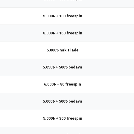
5.000₺ + 100 freespin
8.000₺ + 150 freespin
5.000₺ nakit iade
5.050₺ + 500₺ bedava
6.000₺ + 80 freespin
5.000₺ + 500₺ bedava
5.000₺ + 300 freespin