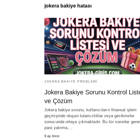
jokera bakiye hatası
JOKERA BAKIYE PROBLEMI
Jokera Bakiye Sorunu Kontrol List
ve Çözüm
Jokera bakiye sorunu, kullanıcıların finansal işlem
geçmişinde oluşan tutarsızlıklar veya gecikmeler
sonucunda ortaya çıkmaktadır. Bu tür sorunlar genel
para yatırma,…
9 ay önce