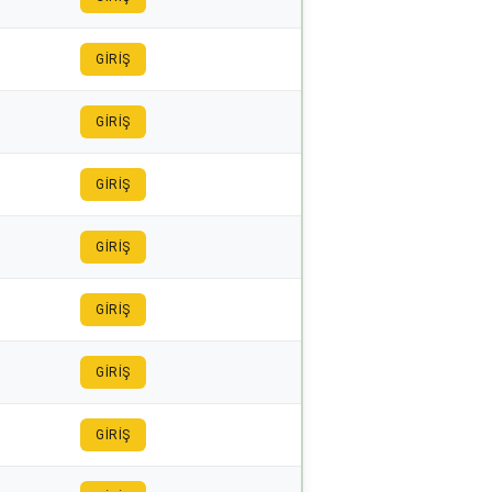
GİRİŞ
GİRİŞ
GİRİŞ
GİRİŞ
GİRİŞ
GİRİŞ
GİRİŞ