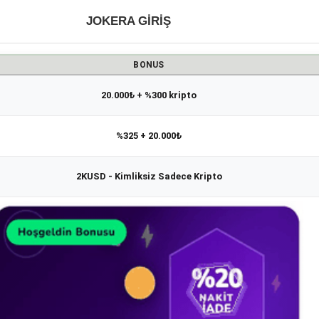
JOKERA GIRIŞ
BONUS
20.000₺ + %300 kripto
%325 + 20.000₺
2KUSD - Kimliksiz Sadece Kripto