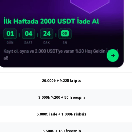
20.000₺ + %225 kripto
3.000₺ %200 + 50 freespin
5.000₺ iade + 1.000₺ risksiz
6.500₺ + 150 freespin