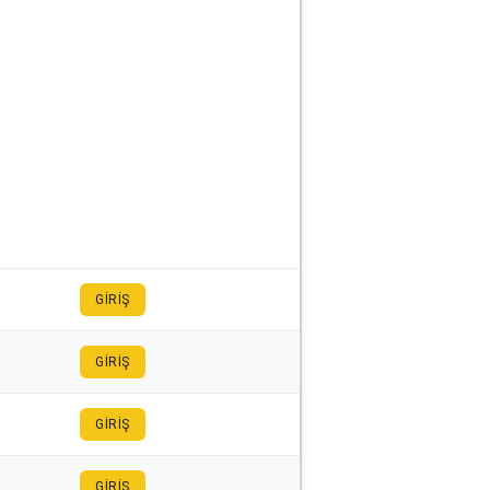
GİRİŞ
GİRİŞ
GİRİŞ
GİRİŞ