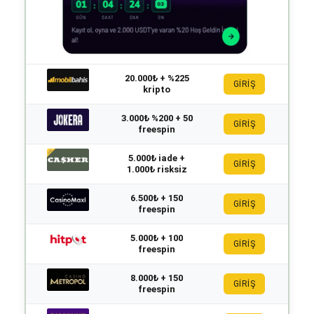
20.000₺ + %225
GİRİŞ
kripto
3.000₺ %200 + 50
GİRİŞ
freespin
5.000₺ iade +
GİRİŞ
1.000₺ risksiz
6.500₺ + 150
GİRİŞ
freespin
5.000₺ + 100
GİRİŞ
freespin
8.000₺ + 150
GİRİŞ
freespin