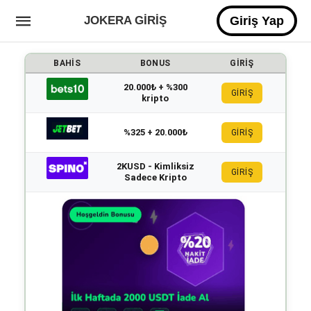
JOKERA GIRIŞ
Giriş Yap
BAHIS
BONUS
GIRIŞ
20.000₺ + %300
GİRİŞ
kripto
%325 + 20.000₺
GİRİŞ
2KUSD - Kimliksiz
GİRİŞ
Sadece Kripto