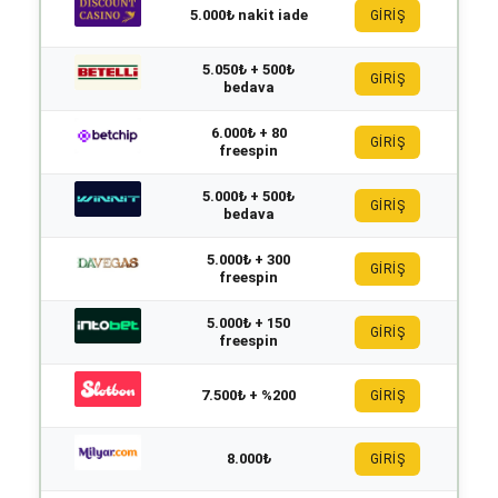
5.000₺ nakit iade
GİRİŞ
5.050₺ + 500₺
GİRİŞ
bedava
6.000₺ + 80
GİRİŞ
freespin
5.000₺ + 500₺
GİRİŞ
bedava
5.000₺ + 300
GİRİŞ
freespin
5.000₺ + 150
GİRİŞ
freespin
7.500₺ + %200
GİRİŞ
8.000₺
GİRİŞ