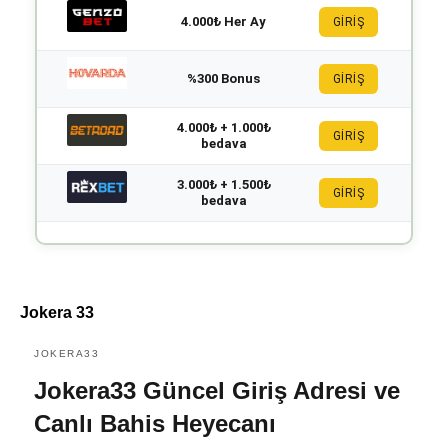
4.000₺ Her Ay
GİRİŞ
%300 Bonus
GİRİŞ
4.000₺ + 1.000₺
GİRİŞ
bedava
3.000₺ + 1.500₺
GİRİŞ
bedava
Jokera 33
JOKERA33
Jokera33 Güncel Giriş Adresi ve
Canlı Bahis Heyecanı