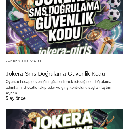
JOKERA SMS ONAYI
Jokera Sms Doğrulama Güvenlik Kodu
Oyuncu hesap güvenliğini güçlendirmek istediğinde doğrulama
adımlarını dikkatle takip eder ve giriş kontrolünü sağlamlaştırır.
Ayrıca…
5 ay önce