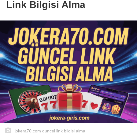
Link Bilgisi Alma
jokera70.com guncel link bilgisi alma