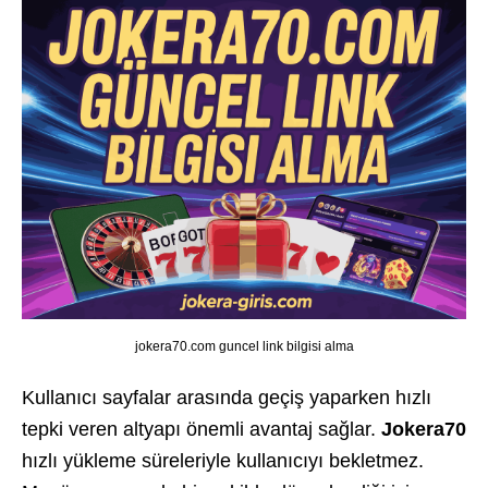
jokera70.com guncel link bilgisi alma
Kullanıcı sayfalar arasında geçiş yaparken hızlı
tepki veren altyapı önemli avantaj sağlar.
Jokera70
hızlı yükleme süreleriyle kullanıcıyı bekletmez.