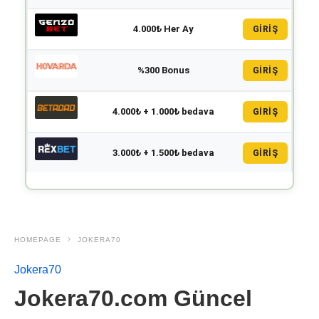
4.000₺ Her Ay
GİRİŞ
%300 Bonus
GİRİŞ
4.000₺ + 1.000₺ bedava
GİRİŞ
3.000₺ + 1.500₺ bedava
GİRİŞ
HOMEPAGE
JOKERA70
Jokera70
Jokera70.com Güncel