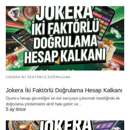
JOKERA IKI FAKTÖRLÜ DOĞRULAMA
Jokera İki Faktörlü Doğrulama Hesap Kalkanı
Oyuncu hesap güvenliğini en üst seviyeye çıkarmak istediğinde ek
doğrulama yöntemlerini aktif hale getirir ve…
5 ay önce