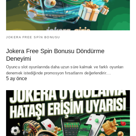
JOKERA FREE SPIN BONUSU
Jokera Free Spin Bonusu Döndürme
Deneyimi
Oyuncu slot oyunlarında daha uzun süre kalmak ve farklı oyunları
denemek istediğinde promosyon fırsatlarını değerlendirir.…
5 ay önce