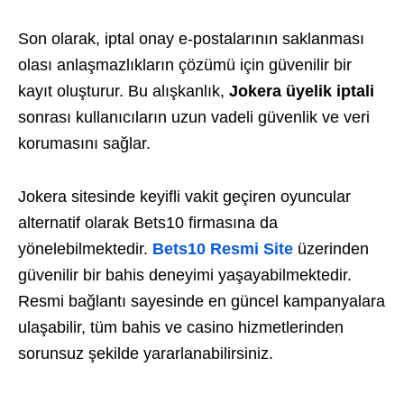
Son olarak, iptal onay e-postalarının saklanması
olası anlaşmazlıkların çözümü için güvenilir bir
kayıt oluşturur. Bu alışkanlık,
Jokera üyelik iptali
sonrası kullanıcıların uzun vadeli güvenlik ve veri
korumasını sağlar.
Jokera sitesinde keyifli vakit geçiren oyuncular
alternatif olarak Bets10 firmasına da
yönelebilmektedir.
Bets10 Resmi Site
üzerinden
güvenilir bir bahis deneyimi yaşayabilmektedir.
Resmi bağlantı sayesinde en güncel kampanyalara
ulaşabilir, tüm bahis ve casino hizmetlerinden
sorunsuz şekilde yararlanabilirsiniz.