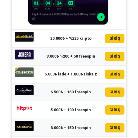
20.000₺ + %225 kripto
GİRİŞ
3.000₺ %200 + 50 freespin
GİRİŞ
5.000₺ iade + 1.000₺ risksiz
GİRİŞ
6.500₺ + 150 freespin
GİRİŞ
5.000₺ + 100 freespin
GİRİŞ
8.000₺ + 150 freespin
GİRİŞ