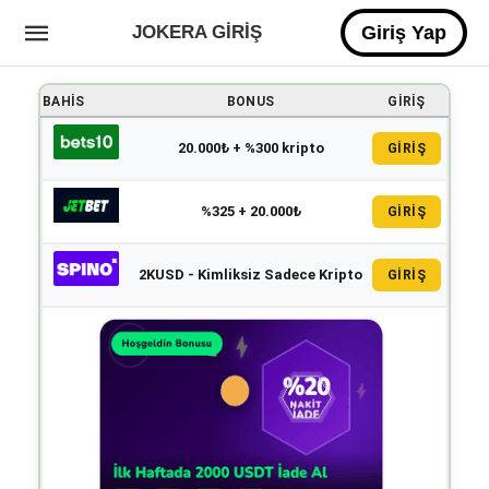
JOKERA GIRIŞ
Giriş Yap
BAHIS
BONUS
GIRIŞ
20.000₺ + %300 kripto
GİRİŞ
%325 + 20.000₺
GİRİŞ
2KUSD - Kimliksiz Sadece Kripto
GİRİŞ