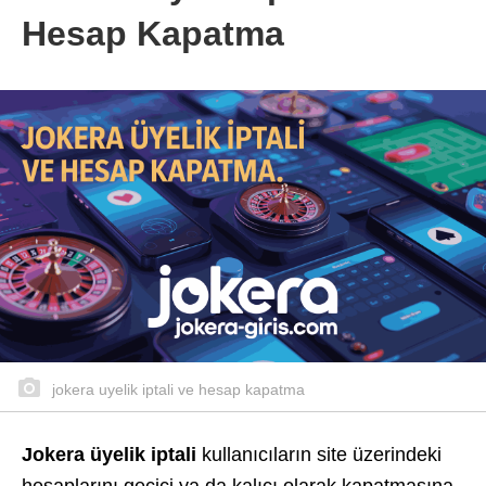
Hesap Kapatma
jokera uyelik iptali ve hesap kapatma
Jokera üyelik iptali
kullanıcıların site üzerindeki
hesaplarını geçici ya da kalıcı olarak kapatmasına