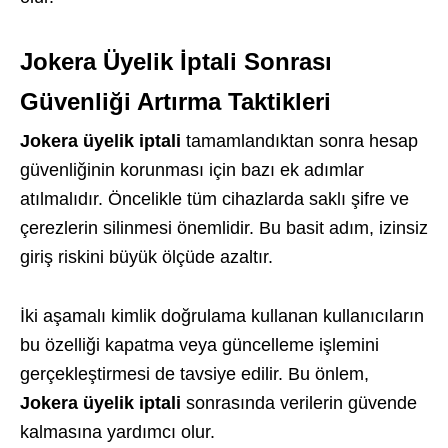
Jokera Üyelik İptali Sonrası
Güvenliği Artırma Taktikleri
Jokera üyelik iptali
tamamlandıktan sonra hesap
güvenliğinin korunması için bazı ek adımlar
atılmalıdır. Öncelikle tüm cihazlarda saklı şifre ve
çerezlerin silinmesi önemlidir. Bu basit adım, izinsiz
giriş riskini büyük ölçüde azaltır.
İki aşamalı kimlik doğrulama kullanan kullanıcıların
bu özelliği kapatma veya güncelleme işlemini
gerçekleştirmesi de tavsiye edilir. Bu önlem,
Jokera üyelik iptali
sonrasında verilerin güvende
kalmasına yardımcı olur.