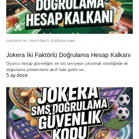
JOKERA IKI FAKTÖRLÜ DOĞRULAMA
Jokera İki Faktörlü Doğrulama Hesap Kalkanı
Oyuncu hesap güvenliğini en üst seviyeye çıkarmak istediğinde ek
doğrulama yöntemlerini aktif hale getirir ve…
5 ay önce