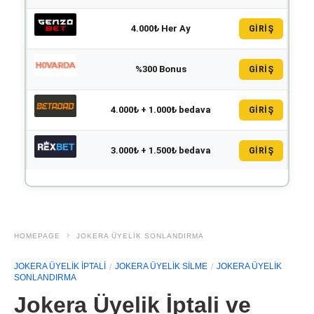
4.000₺ Her Ay
GİRİŞ
%300 Bonus
GİRİŞ
4.000₺ + 1.000₺ bedava
GİRİŞ
3.000₺ + 1.500₺ bedava
GİRİŞ
HOMEPAGE
JOKERA ÜYELIK SONLANDIRMA
JOKERA ÜYELIK IPTALI
JOKERA ÜYELIK SILME
JOKERA ÜYELIK
SONLANDIRMA
Jokera Üyelik İptali ve