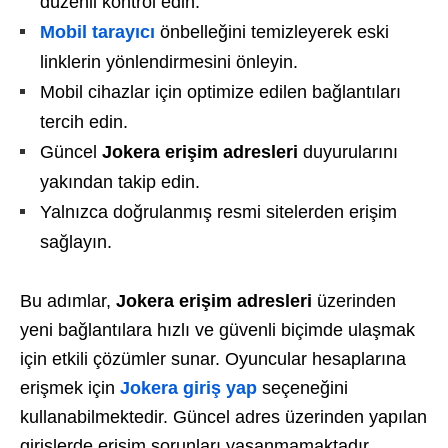
düzenli kontrol edin.
Mobil tarayıcı
önbelleğini temizleyerek eski
linklerin yönlendirmesini önleyin.
Mobil cihazlar için optimize edilen bağlantıları
tercih edin.
Güncel
Jokera erişim adresleri
duyurularını
yakından takip edin.
Yalnızca doğrulanmış resmi sitelerden erişim
sağlayın.
Bu adımlar,
Jokera erişim adresleri
üzerinden
yeni bağlantılara hızlı ve güvenli biçimde ulaşmak
için etkili çözümler sunar. Oyuncular hesaplarına
erişmek için
Jokera giriş yap
seçeneğini
kullanabilmektedir. Güncel adres üzerinden yapılan
girişlerde erişim sorunları yaşanmamaktadır.