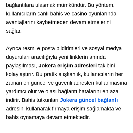
bağlantılara ulaşmak mümkündür. Bu yöntem,
kullanıcıların canlı bahis ve casino oyunlarında
avantajlarını kaybetmeden devam etmelerini
sağlar.
Ayrıca resmi e-posta bildirimleri ve sosyal medya
duyuruları aracılığıyla yeni linklerin anında
paylaşılması,
Jokera erişim adresleri
takibini
kolaylaştırır. Bu pratik alışkanlık, kullanıcıların her
zaman en güncel ve güvenli adresleri kullanmasına
yardımcı olur ve olası bağlantı hatalarını en aza
indirir. Bahis tutkunları
Jokera güncel bağlantı
adresini kullanarak firmaya erişim sağlamakta ve
bahis oynamaya devam etmektedir.