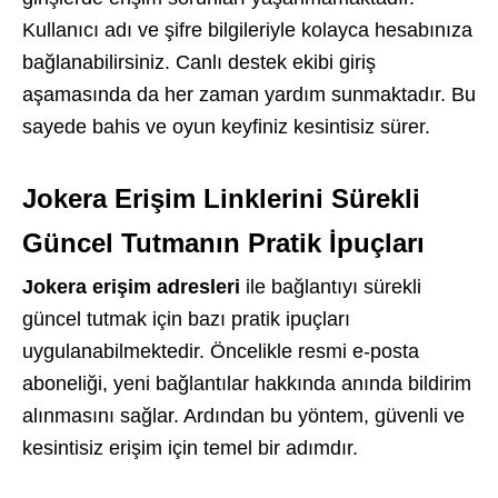
Kullanıcı adı ve şifre bilgileriyle kolayca hesabınıza
bağlanabilirsiniz. Canlı destek ekibi giriş
aşamasında da her zaman yardım sunmaktadır. Bu
sayede bahis ve oyun keyfiniz kesintisiz sürer.
Jokera Erişim Linklerini Sürekli
Güncel Tutmanın Pratik İpuçları
Jokera erişim adresleri
ile bağlantıyı sürekli
güncel tutmak için bazı pratik ipuçları
uygulanabilmektedir. Öncelikle resmi e-posta
aboneliği, yeni bağlantılar hakkında anında bildirim
alınmasını sağlar. Ardından bu yöntem, güvenli ve
kesintisiz erişim için temel bir adımdır.