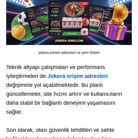
jokera erisim adresleri ve yeni linkler
Teknik altyapı çalışmaları ve performans
iyileştirmeleri de
Jokera erişim adresleri
değişimine yol açabilmektedir. Bu planlı
güncellemeler, site hızını artırır ve kullanıcıların
daha stabil bir bağlantı deneyimi yaşamasını
sağlar.
Son olarak, olası güvenlik tehditleri ve sahte