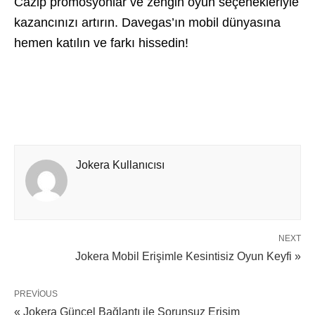
Cazip promosyonlar ve zengin oyun seçenekleriyle
kazancınızı artırın. Davegas’ın mobil dünyasına
hemen katılın ve farkı hissedin!
Jokera Kullanıcısı
NEXT
Jokera Mobil Erişimle Kesintisiz Oyun Keyfi »
PREVIOUS
« Jokera Güncel Bağlantı ile Sorunsuz Erişim