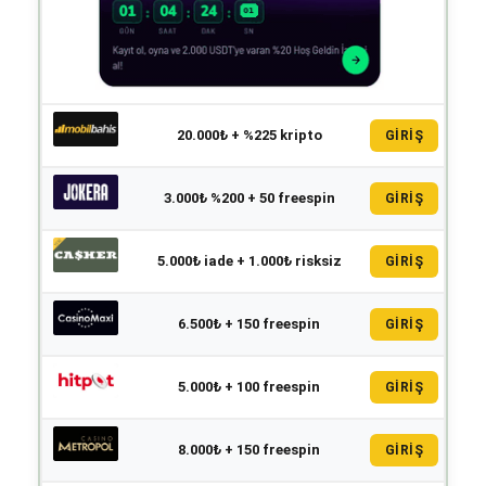
20.000₺ + %225 kripto
GİRİŞ
3.000₺ %200 + 50 freespin
GİRİŞ
5.000₺ iade + 1.000₺ risksiz
GİRİŞ
6.500₺ + 150 freespin
GİRİŞ
5.000₺ + 100 freespin
GİRİŞ
8.000₺ + 150 freespin
GİRİŞ