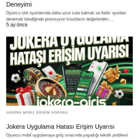
Deneyimi
Oyuncu slot oyunlarında daha uzun süre kalmak ve farklı oyunları
denemek istediğinde promosyon fırsatlarını değerlendirir.…
5 ay önce
JOKERA MOBIL ERIŞIM SORUNU
Jokera Uygulama Hatası Erişim Uyarısı
Oyuncu mobil uygulamaya giriş sırasında yaşadığı teknik problemi