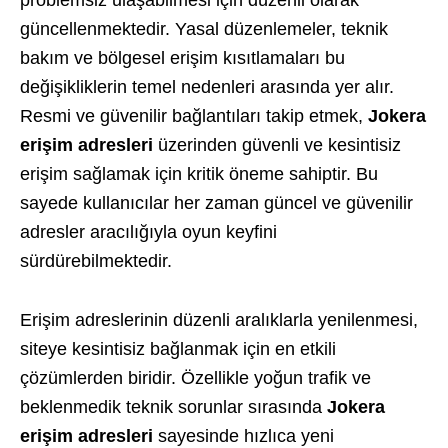
güncellenmektedir. Yasal düzenlemeler, teknik
bakım ve bölgesel erişim kısıtlamaları bu
değişikliklerin temel nedenleri arasında yer alır.
Resmi ve güvenilir bağlantıları takip etmek,
Jokera
erişim adresleri
üzerinden güvenli ve kesintisiz
erişim sağlamak için kritik öneme sahiptir. Bu
sayede kullanıcılar her zaman güncel ve güvenilir
adresler aracılığıyla oyun keyfini
sürdürebilmektedir.
Erişim adreslerinin düzenli aralıklarla yenilenmesi,
siteye kesintisiz bağlanmak için en etkili
çözümlerden biridir. Özellikle yoğun trafik ve
beklenmedik teknik sorunlar sırasında
Jokera
erişim adresleri
sayesinde hızlıca yeni