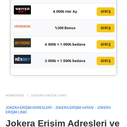
4.000₺ Her Ay
GİRİŞ
%300 Bonus
GİRİŞ
4.000₺ + 1.000₺ bedava
GİRİŞ
3.000₺ + 1.500₺ bedava
GİRİŞ
HOMEPAGE
JOKERA ERIŞIM LINKI
JOKERA ERIŞIM ADRESLERI
JOKERA ERIŞIM HATASI
JOKERA
ERIŞIM LINKI
Jokera Erişim Adresleri ve