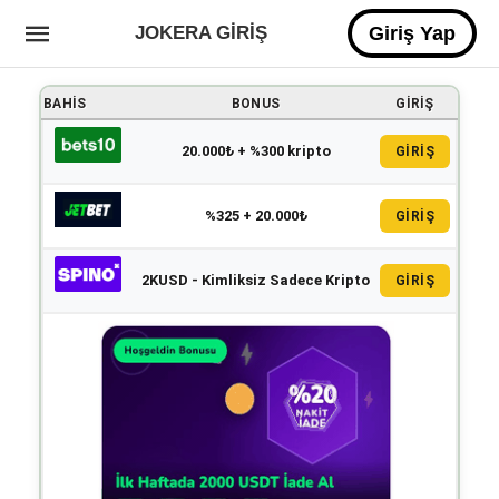
JOKERA GIRIŞ
Giriş Yap
BAHIS
BONUS
GIRIŞ
20.000₺ + %300 kripto
GİRİŞ
%325 + 20.000₺
GİRİŞ
2KUSD - Kimliksiz Sadece Kripto
GİRİŞ