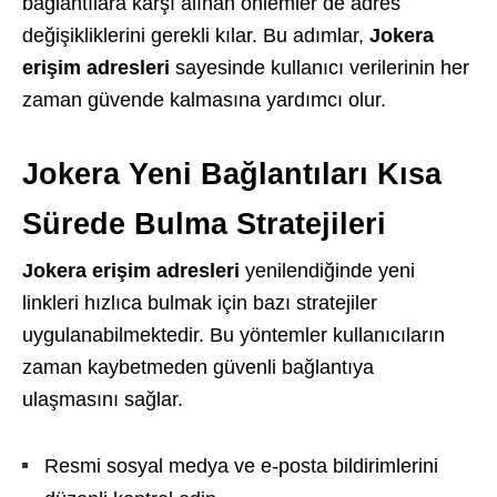
bağlantılara karşı alınan önlemler de adres
değişikliklerini gerekli kılar. Bu adımlar,
Jokera
erişim adresleri
sayesinde kullanıcı verilerinin her
zaman güvende kalmasına yardımcı olur.
Jokera Yeni Bağlantıları Kısa
Sürede Bulma Stratejileri
Jokera erişim adresleri
yenilendiğinde yeni
linkleri hızlıca bulmak için bazı stratejiler
uygulanabilmektedir. Bu yöntemler kullanıcıların
zaman kaybetmeden güvenli bağlantıya
ulaşmasını sağlar.
Resmi sosyal medya ve e-posta bildirimlerini