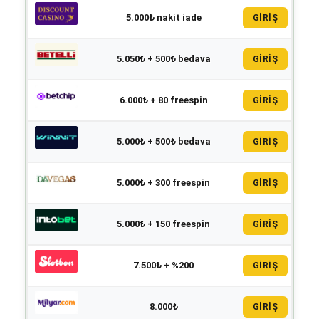
5.000₺ nakit iade
GİRİŞ
5.050₺ + 500₺ bedava
GİRİŞ
6.000₺ + 80 freespin
GİRİŞ
5.000₺ + 500₺ bedava
GİRİŞ
5.000₺ + 300 freespin
GİRİŞ
5.000₺ + 150 freespin
GİRİŞ
7.500₺ + %200
GİRİŞ
8.000₺
GİRİŞ