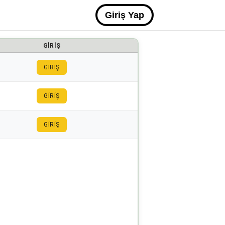
Giriş Yap
GIRIŞ
GİRİŞ
GİRİŞ
GİRİŞ