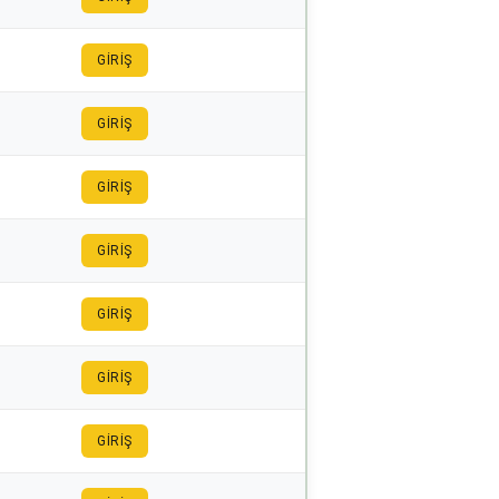
GİRİŞ
GİRİŞ
GİRİŞ
GİRİŞ
GİRİŞ
GİRİŞ
GİRİŞ