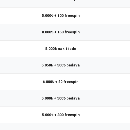
5.000₺ + 100 freespin
8.000₺ + 150 freespin
5.000₺ nakit iade
5.050₺ + 500₺ bedava
6.000₺ + 80 freespin
5.000₺ + 500₺ bedava
5.000₺ + 300 freespin