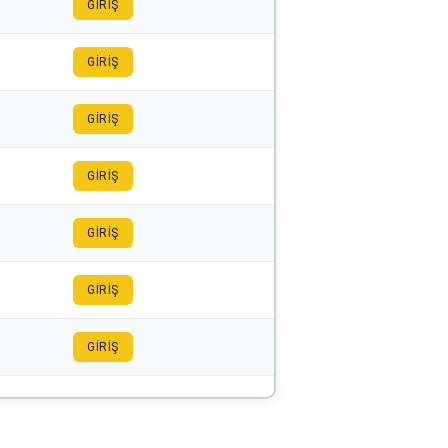
GİRİŞ
GİRİŞ
GİRİŞ
GİRİŞ
GİRİŞ
GİRİŞ
GİRİŞ