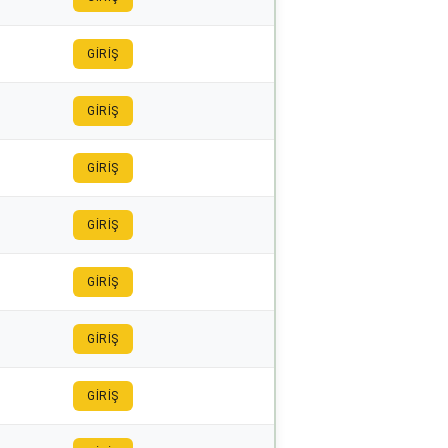
GİRİŞ
GİRİŞ
GİRİŞ
GİRİŞ
GİRİŞ
GİRİŞ
GİRİŞ