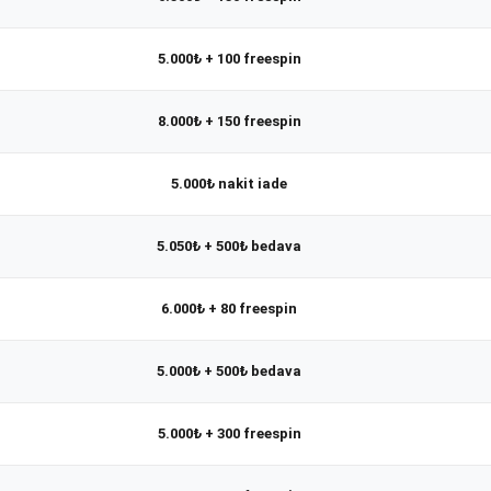
5.000₺ + 100 freespin
8.000₺ + 150 freespin
5.000₺ nakit iade
5.050₺ + 500₺ bedava
6.000₺ + 80 freespin
5.000₺ + 500₺ bedava
5.000₺ + 300 freespin