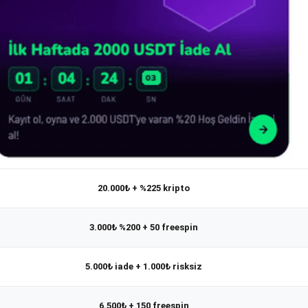
20.000₺ + %225 kripto
3.000₺ %200 + 50 freespin
5.000₺ iade + 1.000₺ risksiz
6.500₺ + 150 freespin