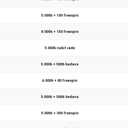
5.000₺ + 100 freespin
8.000₺ + 150 freespin
5.000₺ nakit iade
5.050₺ + 500₺ bedava
6.000₺ + 80 freespin
5.000₺ + 500₺ bedava
5.000₺ + 300 freespin