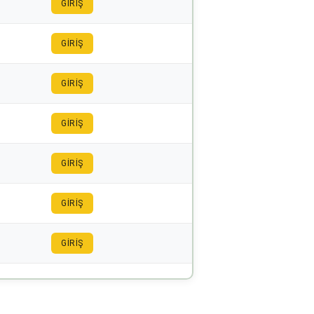
GİRİŞ
GİRİŞ
GİRİŞ
GİRİŞ
GİRİŞ
GİRİŞ
GİRİŞ