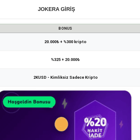
JOKERA GIRIŞ
BONUS
20.000₺ + %300 kripto
%325 + 20.000₺
2KUSD - Kimliksiz Sadece Kripto