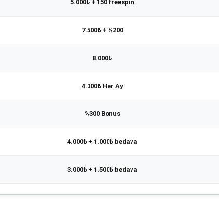
5.000₺ + 150 freespin
7.500₺ + %200
8.000₺
4.000₺ Her Ay
%300 Bonus
4.000₺ + 1.000₺ bedava
3.000₺ + 1.500₺ bedava