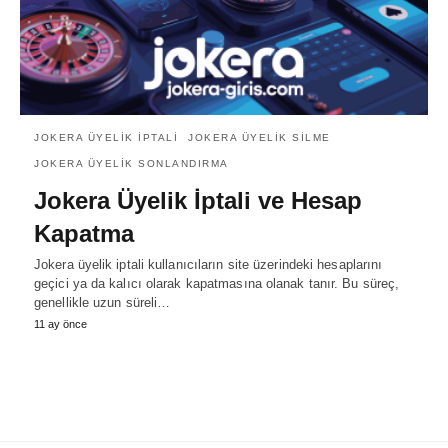
JOKERA ÜYELIK IPTALI
JOKERA ÜYELIK SILME
JOKERA ÜYELIK SONLANDIRMA
Jokera Üyelik İptali ve Hesap
Kapatma
Jokera üyelik iptali kullanıcıların site üzerindeki hesaplarını
geçici ya da kalıcı olarak kapatmasına olanak tanır. Bu süreç,
genellikle uzun süreli…
11 ay önce