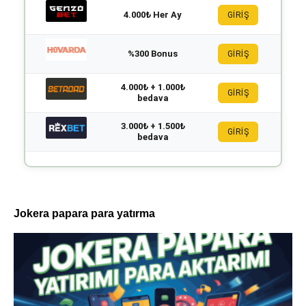
4.000₺ Her Ay
GİRİŞ
%300 Bonus
GİRİŞ
4.000₺ + 1.000₺
GİRİŞ
bedava
3.000₺ + 1.500₺
GİRİŞ
bedava
Jokera papara para yatırma