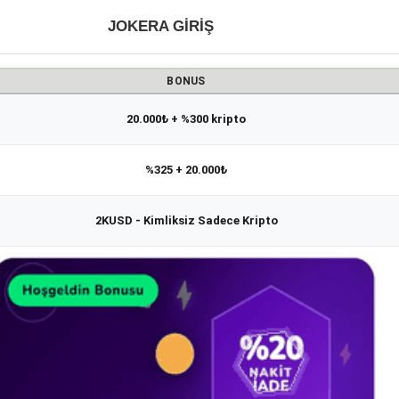
JOKERA GIRIŞ
BONUS
20.000₺ + %300 kripto
%325 + 20.000₺
2KUSD - Kimliksiz Sadece Kripto