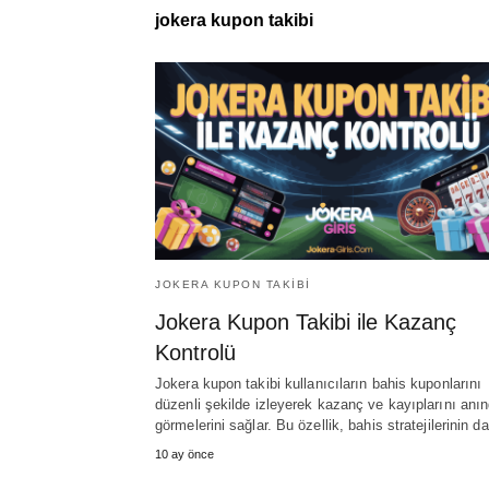
jokera kupon takibi
JOKERA KUPON TAKIBI
Jokera Kupon Takibi ile Kazanç
Kontrolü
Jokera kupon takibi kullanıcıların bahis kuponlarını
düzenli şekilde izleyerek kazanç ve kayıplarını anı
görmelerini sağlar. Bu özellik, bahis stratejilerinin 
10 ay önce