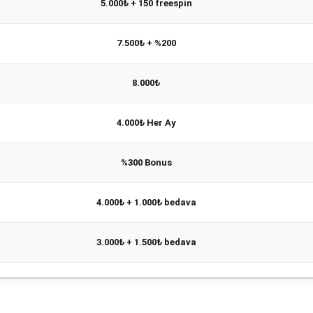
5.000₺ + 150 freespin
7.500₺ + %200
8.000₺
4.000₺ Her Ay
%300 Bonus
4.000₺ + 1.000₺ bedava
3.000₺ + 1.500₺ bedava