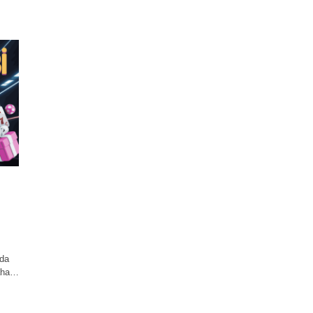
nda
daha…