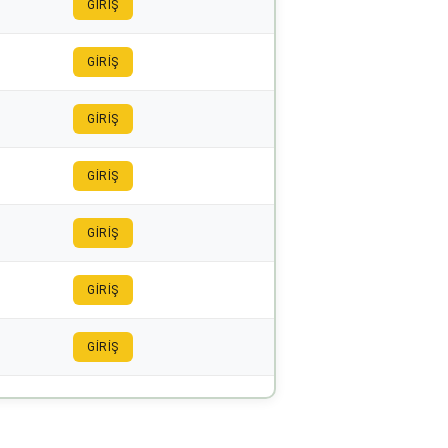
GİRİŞ
GİRİŞ
GİRİŞ
GİRİŞ
GİRİŞ
GİRİŞ
GİRİŞ