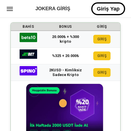
JOKERA GIRIŞ
Giriş Yap
BAHIS
BONUS
GIRIŞ
20.000₺ + %300
GİRİŞ
kripto
%325 + 20.000₺
GİRİŞ
2KUSD - Kimliksiz
GİRİŞ
Sadece Kripto