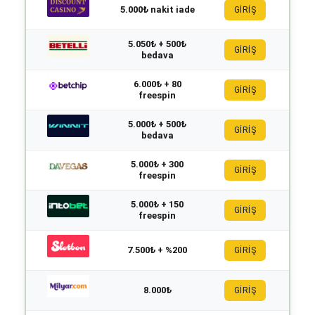
5.000₺ nakit iade
GİRİŞ
5.050₺ + 500₺
GİRİŞ
bedava
6.000₺ + 80
GİRİŞ
freespin
5.000₺ + 500₺
GİRİŞ
bedava
5.000₺ + 300
GİRİŞ
freespin
5.000₺ + 150
GİRİŞ
freespin
7.500₺ + %200
GİRİŞ
8.000₺
GİRİŞ