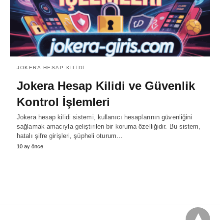
JOKERA HESAP KILIDI
Jokera Hesap Kilidi ve Güvenlik
Kontrol İşlemleri
Jokera hesap kilidi sistemi, kullanıcı hesaplarının güvenliğini
sağlamak amacıyla geliştirilen bir koruma özelliğidir. Bu sistem,
hatalı şifre girişleri, şüpheli oturum…
10 ay önce