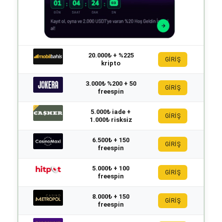
20.000₺ + %225
GİRİŞ
kripto
3.000₺ %200 + 50
GİRİŞ
freespin
5.000₺ iade +
GİRİŞ
1.000₺ risksiz
6.500₺ + 150
GİRİŞ
freespin
5.000₺ + 100
GİRİŞ
freespin
8.000₺ + 150
GİRİŞ
freespin