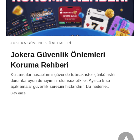
JOKERA GÜVENLIK ÖNLEMLERI
Jokera Güvenlik Önlemleri
Koruma Rehberi
Kullanıcılar hesaplarını güvende tutmak ister çünkü riskli
durumlar oyun deneyimini olumsuz etkiler. Ayrıca kısa
açıklamalar güvenlik sürecini hızlandırır. Bu nedenle…
8 ay önce