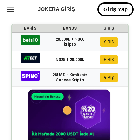
JOKERA GIRIŞ
Giriş Yap
BAHIS
BONUS
GIRIŞ
20.000₺ + %300
GİRİŞ
kripto
%325 + 20.000₺
GİRİŞ
2KUSD - Kimliksiz
GİRİŞ
Sadece Kripto