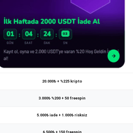
20.000₺ + %225 kripto
3.000₺ %200 + 50 freespin
5.000₺ iade + 1.000₺ risksiz
6.500₺ + 150 freespin