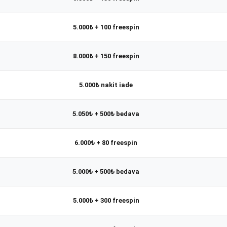
5.000₺ + 100 freespin
8.000₺ + 150 freespin
5.000₺ nakit iade
5.050₺ + 500₺ bedava
6.000₺ + 80 freespin
5.000₺ + 500₺ bedava
5.000₺ + 300 freespin