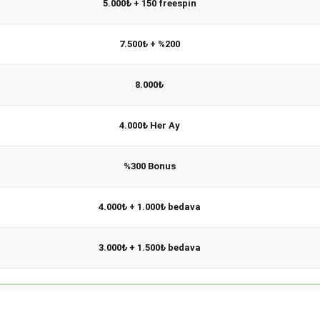
5.000₺ + 150 freespin
7.500₺ + %200
8.000₺
4.000₺ Her Ay
%300 Bonus
4.000₺ + 1.000₺ bedava
3.000₺ + 1.500₺ bedava