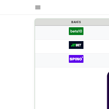
BAHIS