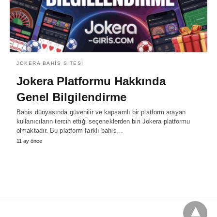
JOKERA BAHIS SITESI
Jokera Platformu Hakkında
Genel Bilgilendirme
Bahis dünyasında güvenilir ve kapsamlı bir platform arayan
kullanıcıların tercih ettiği seçeneklerden biri Jokera platformu
olmaktadır. Bu platform farklı bahis…
11 ay önce