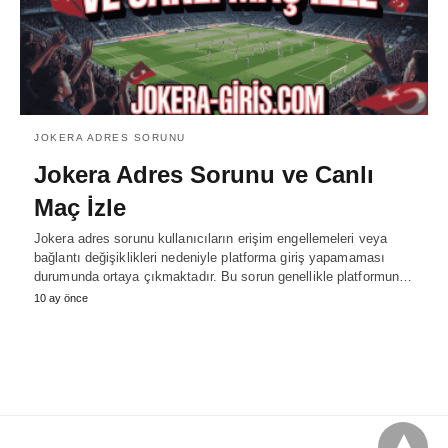
JOKERA ADRES SORUNU
Jokera Adres Sorunu ve Canlı
Maç İzle
Jokera adres sorunu kullanıcıların erişim engellemeleri veya
bağlantı değişiklikleri nedeniyle platforma giriş yapamaması
durumunda ortaya çıkmaktadır. Bu sorun genellikle platformun…
10 ay önce