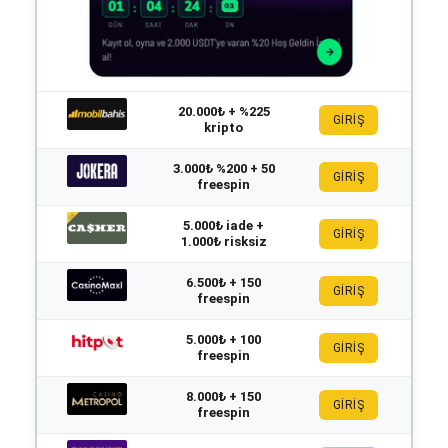
20.000₺ + %225
GİRİŞ
kripto
3.000₺ %200 + 50
GİRİŞ
freespin
5.000₺ iade +
GİRİŞ
1.000₺ risksiz
6.500₺ + 150
GİRİŞ
freespin
5.000₺ + 100
GİRİŞ
freespin
8.000₺ + 150
GİRİŞ
freespin