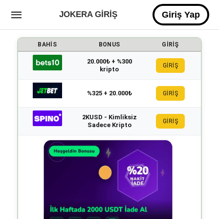
JOKERA GIRIŞ
Giriş Yap
BAHIS
BONUS
GIRIŞ
20.000₺ + %300
GİRİŞ
kripto
%325 + 20.000₺
GİRİŞ
2KUSD - Kimliksiz
GİRİŞ
Sadece Kripto