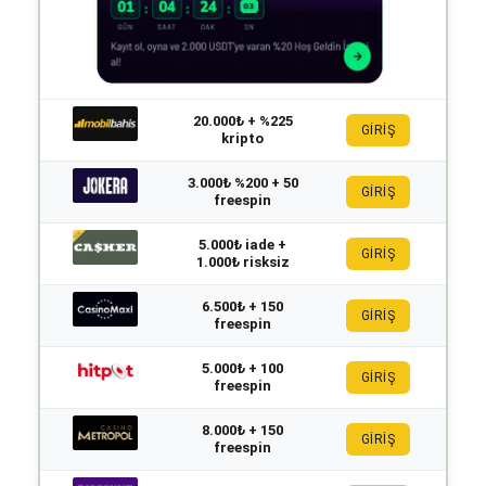
20.000₺ + %225
GİRİŞ
kripto
3.000₺ %200 + 50
GİRİŞ
freespin
5.000₺ iade +
GİRİŞ
1.000₺ risksiz
6.500₺ + 150
GİRİŞ
freespin
5.000₺ + 100
GİRİŞ
freespin
8.000₺ + 150
GİRİŞ
freespin